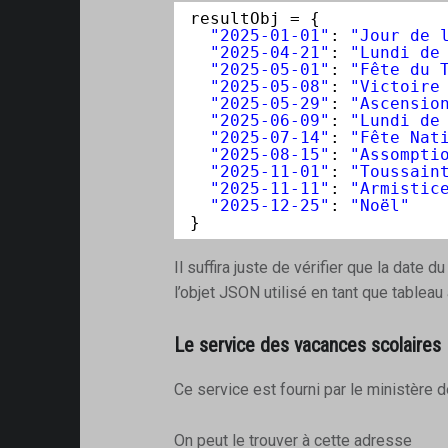
resultObj = {
"2025-01-01"
: 
"Jour de 
"2025-04-21"
: 
"Lundi de
"2025-05-01"
: 
"Fête du 
"2025-05-08"
: 
"Victoire
"2025-05-29"
: 
"Ascensio
"2025-06-09"
: 
"Lundi de
"2025-07-14"
: 
"Fête Nat
"2025-08-15"
: 
"Assompti
"2025-11-01"
: 
"Toussain
"2025-11-11"
: 
"Armistic
"2025-12-25"
: 
"Noël"
}
Il suffira juste de vérifier que la date d
l’objet JSON utilisé en tant que tableau 
Le service des vacances scolaires
Ce service est fourni par le ministère d
On peut le trouver à cette adresse