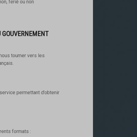
non, ferié ou non
DU GOUVERNEMENT
nous tourner vers les
nçais.
ervice permettant d’obtenir
rents formats :