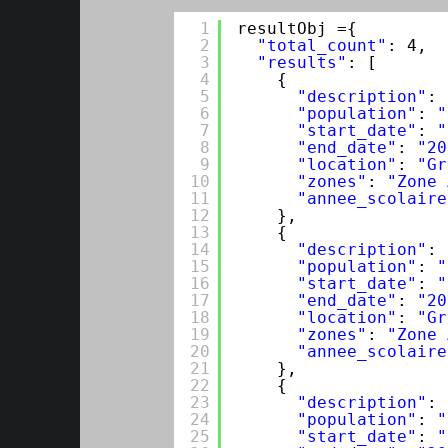
1
resultObj ={
2
"total_count"
: 4,
3
"results"
: [
4
{
5
"description"
: 
6
"population"
: 
"
7
"start_date"
: 
"
8
"end_date"
: 
"20
9
"location"
: 
"Gr
10
"zones"
: 
"Zone 
11
"annee_scolaire
12
},
13
{
14
"description"
: 
15
"population"
: 
"
16
"start_date"
: 
"
17
"end_date"
: 
"20
18
"location"
: 
"Gr
19
"zones"
: 
"Zone 
20
"annee_scolaire
21
},
22
{
23
"description"
: 
24
"population"
: 
"
25
"start_date"
: 
"