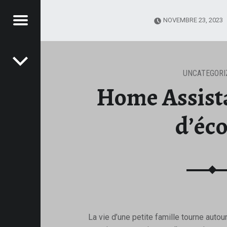
Menu
NOVEMBRE 23, 2023
Post navigation
RNET
TES
UNCATEGORI
Home Assista
ltimodal
d’éco
La vie d’une petite famille tourne autou