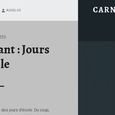
HOME ASSISTANT : JOURS D’ÉCOLE – CARNET DE NOTES
CARN
AGGELOS
Les petites bidouilles d'un geek multimodal
ZED
nt : Jours
le
r des jours d’école. Du coup,