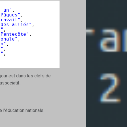
l'an"
,
 Pâques"
,
Travail"
,
 des alliés"
,
n"
,
 Pentecôte"
,
ionale"
,
on"
,
t"
,
e"
,
u jour est dans les clefs de
associatif.
e l’éducation nationale.