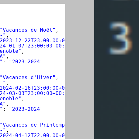
"Vacances de Noël"
,
-"
,
2023-12-22T23:00:00+00:00"
,
24-01-07T23:00:00+00:00"
,
enoble"
,
A"
,
"
: 
"2023-2024"
"Vacances d'Hiver"
,
-"
,
2024-02-16T23:00:00+00:00"
,
24-03-03T23:00:00+00:00"
,
enoble"
,
A"
,
"
: 
"2023-2024"
"Vacances de Printemps"
,
-"
,
2024-04-12T22:00:00+00:00"
,